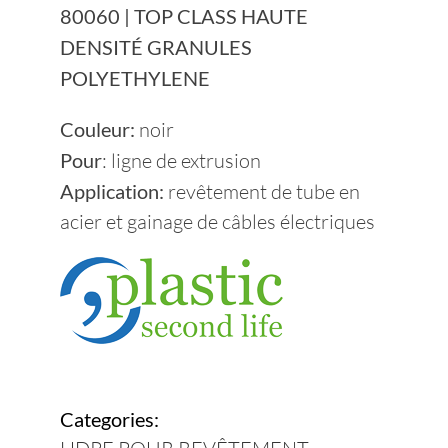
80060 | TOP CLASS HAUTE
Devenez Fournisseur
DENSITÉ GRANULES
POLYETHYLENE
Contacts
Couleur
:
noir
Pour
: ligne de extrusion
Durabilité
Application:
revêtement de tube en
acier et gainage de câbles électriques
Categories: