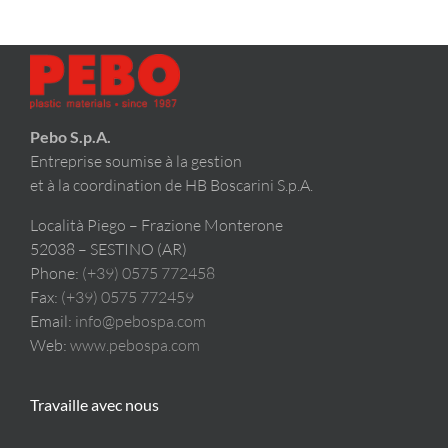
Pebo S.p.A.
Entreprise soumise à la gestion
et à la coordination de HB Boscarini S.p.A.
Località Piego – Frazione Monterone
52038 – SESTINO (AR)
Phone:
(+39) 0575 772458
Fax:
(+39) 0575 772459
Email:
info@pebospa.com
Web:
www.pebospa.com
Travaille avec nous