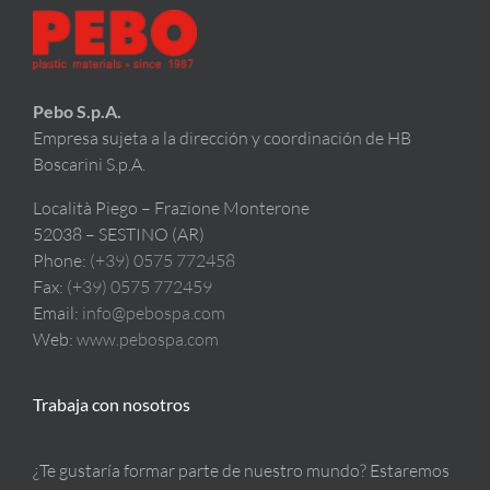
Proveedores
Contactos
Pebo S.p.A.
Empresa sujeta a la dirección y coordinación de HB
Boscarini S.p.A.
Sostenibilidad
Località Piego – Frazione Monterone
52038 – SESTINO (AR)
Phone:
(+39) 0575 772458
Fax:
(+39) 0575 772459
Email:
info@pebospa.com
Web:
www.pebospa.com
Trabaja con nosotros
¿Te gustaría formar parte de nuestro mundo? Estaremos