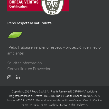
Pebo respeta la naturaleza
¡Pebo trabaja en el pleno respeto y protección del medio
ambiente!
Solicitar información
Convertirse en Proveedor
Copyright 2019 Pebo S.p.A. | All Rights Reserved | C.F./P.IVA/Iscrizione
Registro Imprese di Arezzo IT01233740511 Capitale Soc. € 400.000,00 i.v.
Numero R.E.A. 92325 |
General terms and conditions of sales
|
Credit
|
Cookie
Policy
|
Privacy Policy
|
Code Of Ethics
|
Whistleblowing