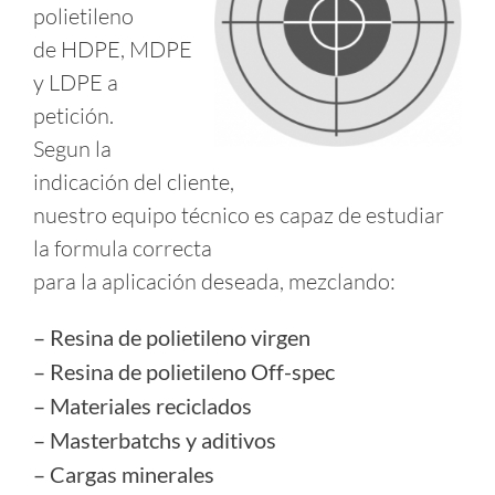
polietileno
Proveedores
de HDPE, MDPE
y LDPE a
Contactos
petición.
Segun la
Sostenibilidad
indicación del cliente,
nuestro equipo técnico es capaz de estudiar
la formula correcta
para la aplicación deseada, mezclando:
– Resina de polietileno virgen
– Resina de polietileno Off-spec
– Materiales reciclados
– Masterbatchs y aditivos
– Cargas minerales