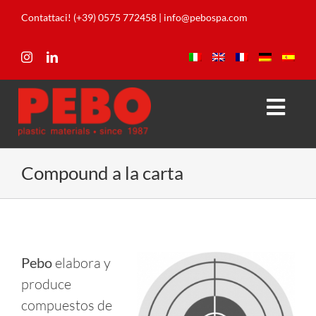
Skip
Contattaci! (+39) 0575 772458
|
info@pebospa.com
to
content
Togg
Navi
Empresa
Compound a la carta
Productos
Laboratorio
Pebo
elabora y
produce
Descarga
compuestos de