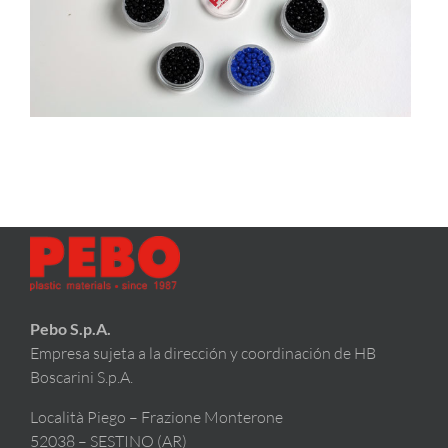
Pebo S.p.A.
Empresa sujeta a la dirección y coordinación de HB
Boscarini S.p.A.
Località Piego – Frazione Monterone
52038 – SESTINO (AR)