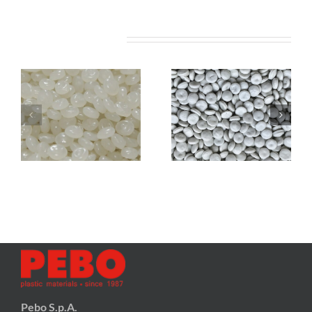
Related Projects
REPEBO
len
6100
REPEBO
len
6100
MATT (HDPE)
WHITE (HDPE)
Bouteilles
Bouteilles
Pebo S.p.A.