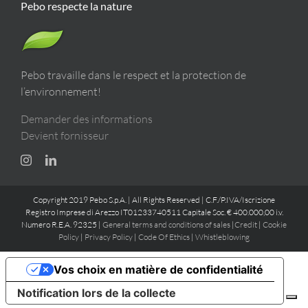
Pebo respecte la nature
Pebo travaille dans le respect et la protection de
l’environnement!
Demander des informations
Devient fornisseur
Copyright 2019 Pebo S.p.A. | All Rights Reserved | C.F./P.IVA/Iscrizione
Registro Imprese di Arezzo IT01233740511 Capitale Soc. € 400.000,00 i.v.
Numero R.E.A. 92325 |
General terms and conditions of sales
|
Credit
|
Cookie
Policy
|
Privacy Policy
|
Code Of Ethics
|
Whistleblowing
Vos choix en matière de confidentialité
Notification lors de la collecte