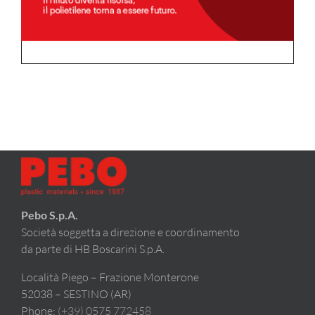
Pebo S.p.A.
Società soggetta a direzione e coordinamento
da parte di HB Boscarini S.p.A.
Località Piego – Frazione Monterone
52038 – SESTINO (AR)
Phone:
(+39) 0575 772458