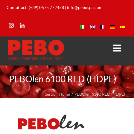
Salta
Contattaci! (+39) 0575 772458
|
info@pebospa.com
al
contenuto
Togg
Navi
Azienda
PEBO
len
6100 RED (HDPE)
Prodotti
Sei qui:
Home
PEBOlen 6100 RED (HDPE)
Laboratorio
Download