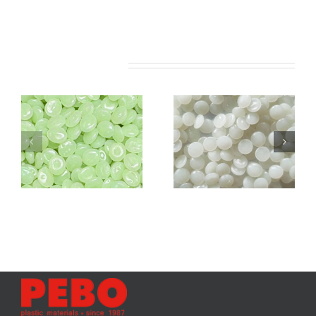
Related Projects
PEBO
len
6100 MATT
PEBO
len
7000
DARK (HDPE)
(HDPE) Flaconi