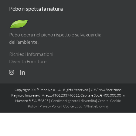
Pebo rispetta la natura
Pebo opera nel pieno rispetto e salvaguardia
dell’ambiente!
Richiedi Informazioni
Diventa Fornitore
Copyright 2019 Pebo S.p.A. | All Rights Reserved | C.F./P.IVA/Iscrizione
Registro Imprese di Arezzo IT01233740511 Capitale Soc. € 400.000,00 i.v.
Numero R.E.A. 92325 |
Condizioni generali di vendita
|
Credit
|
Cookie
Policy
|
Privacy Policy
|
Codice Etico
|
Whistleblowing