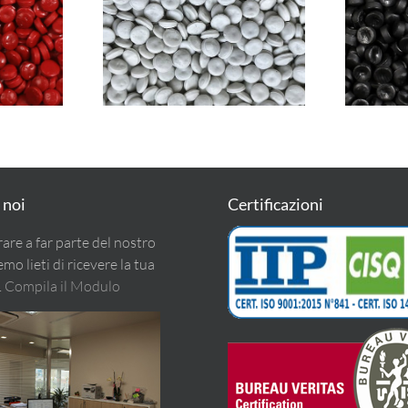
 RED
PEBOlen 6100C WHITE
PE
(HDPE)
 noi
Certificazioni
rare a far parte del nostro
o lieti di ricevere la tua
.
Compila il Modulo