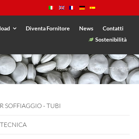
load
Diventa Fornitore
News
Contatti
Sostenibilità
Sei qui:
Home
PEBOlen 6100 WHITE (HDPE)
R SOFFIAGGIO - TUBI
 TECNICA