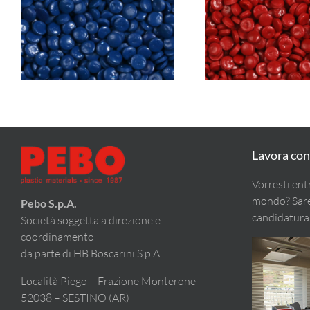
PEBOlen 6100C BLUE
PEBOlen 6100C
(HDPE)
(HDPE)
Lavora con
Vorresti ent
mondo? Sarem
Pebo S.p.A.
candidatura
Società soggetta a direzione e
coordinamento
da parte di HB Boscarini S.p.A.
Località Piego – Frazione Monterone
52038 – SESTINO (AR)