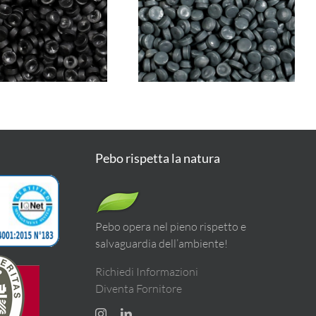
PEBO
len
6100C GREY
BO
len
6100 (HDPE)
(HDPE)
Pebo rispetta la natura
Pebo opera nel pieno rispetto e
salvaguardia dell’ambiente!
Richiedi Informazioni
Diventa Fornitore