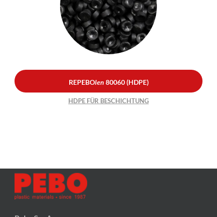
REPEBO
len
80060
Werden Sie Lieferant
(HDPE)
HDPE FÜR BESCHICHTUNG
Kontakt
Nachhaltigkeit
REPEBO
len
80060 (HDPE)
HDPE FÜR BESCHICHTUNG