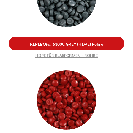
(HDPE) Rohre
HDPE FÜR BLASFORMEN –
ROHRE
REPEBO
len
6100C GREY (HDPE) Rohre
HDPE FÜR BLASFORMEN – ROHRE
REPEBO
len
6100 RED
(HDPE) Flaschen
HDPE FÜR BLASFORMEN –
FLASCHEN