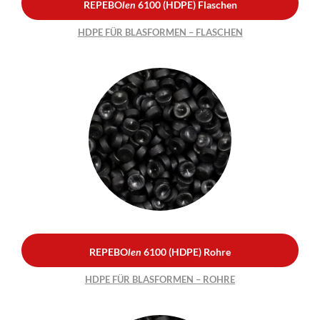
REPEBO
len
6100 (HDPE) Flaschen
HDPE FÜR BLASFORMEN – FLASCHEN
REPEBO
len
6100 (HDPE)
Rohre
HDPE FÜR BLASFORMEN –
ROHRE
REPEBO
len
6100 (HDPE) Rohre
HDPE FÜR BLASFORMEN – ROHRE