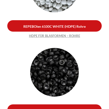
ROHRE
REPEBOlen 6100C WHITE (HDPE) Rohre
HDPE FÜR BLASFORMEN – ROHRE
REPEBO
len
6100 (HDPE)
Flaschen
HDPE FÜR BLASFORMEN –
FLASCHEN