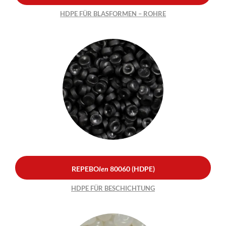
HDPE FÜR BLASFORMEN – ROHRE
REPEBO
len
80060
(HDPE)
HDPE FÜR BESCHICHTUNG
REPEBO
len
80060 (HDPE)
HDPE FÜR BESCHICHTUNG