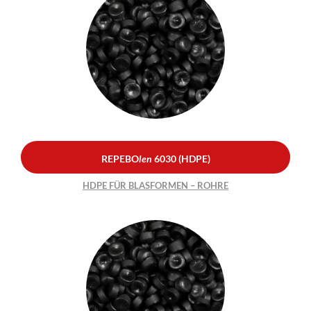
REPEBO
len
6030 (HDPE)
HDPE FÜR BLASFORMEN –
ROHRE
REPEBO
len
6030 (HDPE)
HDPE FÜR BLASFORMEN – ROHRE
REPEBO
len
1410 (LDPE)
LDPE FÜR EXTRUSION UND