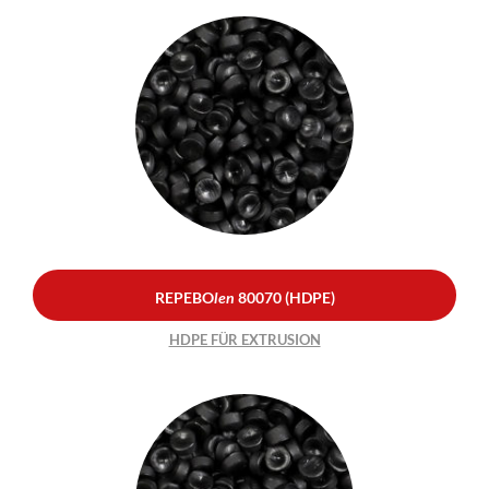
REPEBO
len
80070
(HDPE)
HDPE FÜR EXTRUSION
REPEBO
len
80070 (HDPE)
HDPE FÜR EXTRUSION