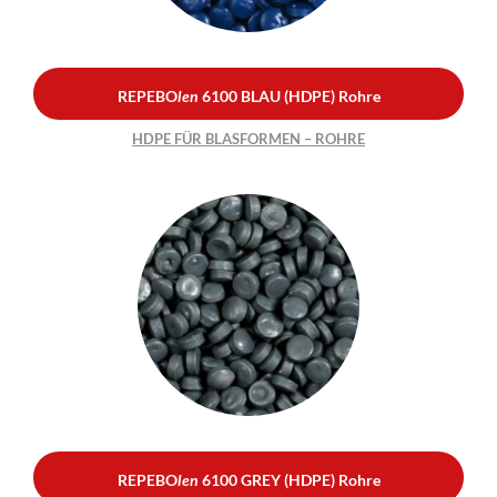
REPEBO
len
6100 BLAU (HDPE) Rohre
HDPE FÜR BLASFORMEN – ROHRE
REPEBO
len
6100 GREY
(HDPE) Rohre
HDPE FÜR BLASFORMEN –
ROHRE
REPEBO
len
6100 GREY (HDPE) Rohre