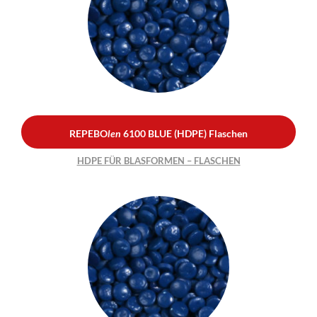
REPEBO
len
6100 BLUE
(HDPE) Flaschen
HDPE FÜR BLASFORMEN –
FLASCHEN
REPEBO
len
6100 BLUE (HDPE) Flaschen
HDPE FÜR BLASFORMEN – FLASCHEN
REPEBO
len
6100 BLAU
(HDPE) Rohre
HDPE FÜR BLASFORMEN –
ROHRE