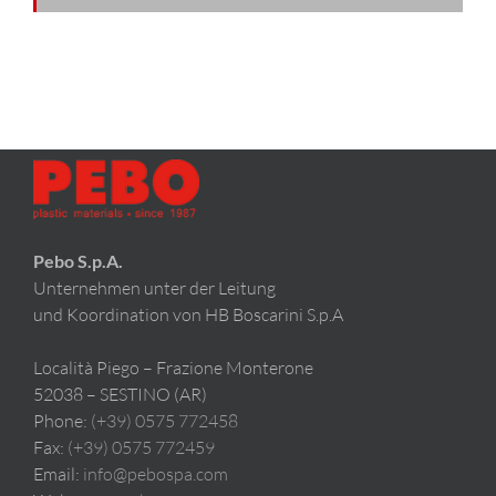
Pebo S.p.A.
Unternehmen unter der Leitung
und Koordination von HB Boscarini S.p.A
Località Piego – Frazione Monterone
52038 – SESTINO (AR)
Phone:
(+39) 0575 772458
Fax:
(+39) 0575 772459
Email:
info@pebospa.com