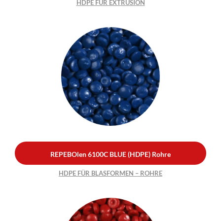
HDPE FÜR EXTRUSION
REPEBOlen 6100C BLUE
(HDPE) Rohre
HDPE FÜR BLASFORMEN –
ROHRE
REPEBOlen 6100C BLUE (HDPE) Rohre
HDPE FÜR BLASFORMEN – ROHRE