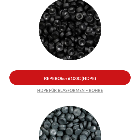
REPEBO
len
6100C
(HDPE)
HDPE FÜR BLASFORMEN –
ROHRE
REPEBO
len
6100C (HDPE)
HDPE FÜR BLASFORMEN – ROHRE
REPEBO
len
6100C GREY