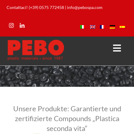
Skip
Contattaci! (+39) 0575 772458
|
info@pebospa.com
to
content
Togg
Navi
Unternehmen
Repebolen Produkte
Produkte
Unser Labor
Unsere Produkte: Garantierte und
zertifizierte Compounds „Plastica
Download
seconda vita“