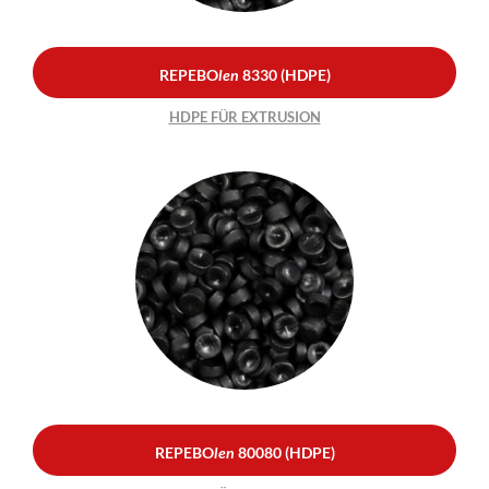
REPEBO
len
8330 (HDPE)
HDPE FÜR EXTRUSION
REPEBO
len
80080
(HDPE)
HDPE FÜR EXTRUSION
REPEBO
len
80080 (HDPE)