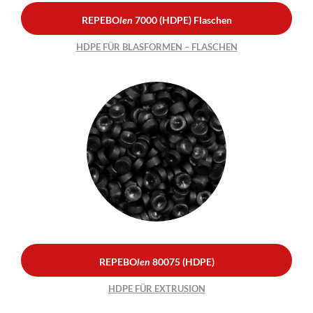
REPEBO
len
7000 (HDPE) Flaschen
HDPE FÜR BLASFORMEN – FLASCHEN
REPEBO
len
80075
(HDPE)
HDPE FÜR EXTRUSION
REPEBO
len
80075 (HDPE)
HDPE FÜR EXTRUSION