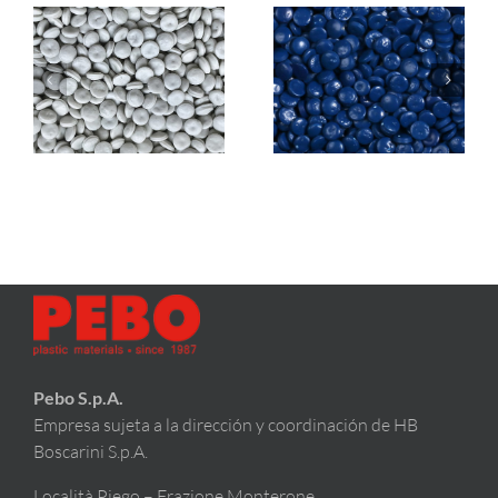
PEBO
len
6100
PEBOlen 6100C
WHITE (HDPE)
BLUE (HDPE)
Pebo S.p.A.
Empresa sujeta a la dirección y coordinación de HB
Boscarini S.p.A.
Località Piego – Frazione Monterone