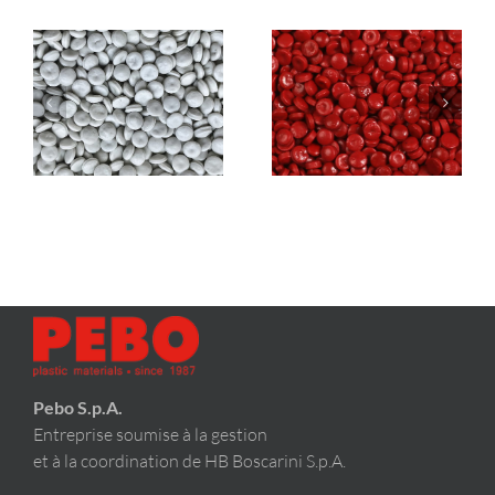
PEBO
len
6100
PEBOlen 6100C RED
WHITE (HDPE)
(HDPE)
Pebo S.p.A.
Entreprise soumise à la gestion
et à la coordination de HB Boscarini S.p.A.