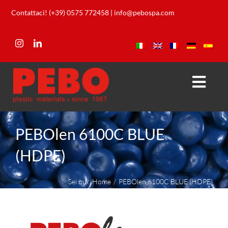
Skip
Contattaci! (+39) 0575 772458
|
info@pebospa.com
to
content
Togg
Navi
Société
PEBOlen 6100C BLUE
Produits
(HDPE)
Laboratoire
Sei qui:
Home
PEBOlen 6100C BLUE (HDPE)
Téléchargements