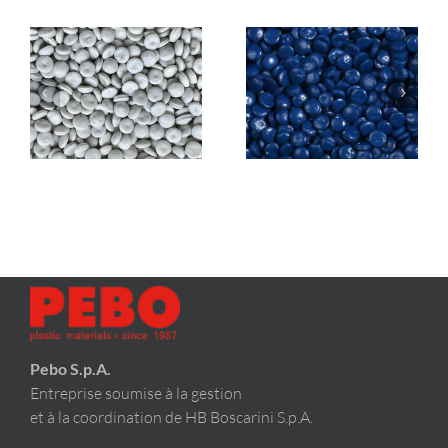
PEBO
len
6100
PEBOlen 6100C
WHITE (HDPE)
BLUE (HDPE)
Pebo S.p.A.
Entreprise soumise à la gestion
et à la coordination de HB Boscarini S.p.A.