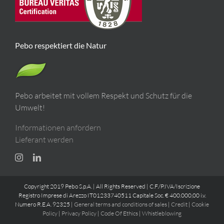
Pebo respektiert die Natur
Pebo arbeitet mit vollem Respekt und Schutz für die
Umwelt!
Informationen anfordern
Lieferant werden
Copyright 2019 Pebo S.p.A. | All Rights Reserved | C.F./P.IVA/Iscrizione
Registro Imprese di Arezzo IT01233740511 Capitale Soc. € 400.000,00 i.v.
Numero R.E.A. 92325 |
General terms and conditions of sales
|
Credit
|
Cookie
Policy
|
Privacy Policy
|
Code Of Ethics
|
Whistleblowing