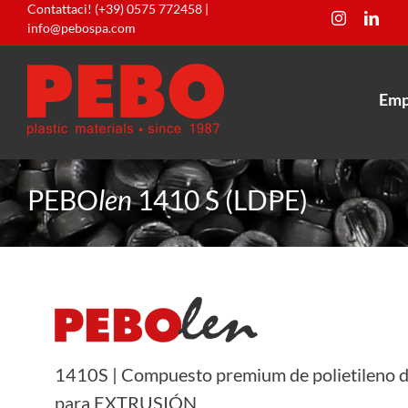
Skip
Contattaci! (+39) 0575 772458
|
info@pebospa.com
to
content
Emp
PEBO
len
1410 S (LDPE)
1410S | Compuesto premium de polietileno d
para EXTRUSIÓN