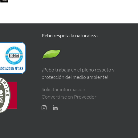
Pebo respeta la naturaleza
¡Pebo trabaja en el pleno respeto y
protección del medio ambiente!
Solicitar información
Convertirse en Proveedor