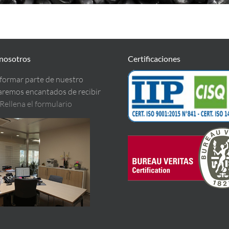
 nosotros
Certificaciones
 formar parte de nuestro
remos encantados de recibir
Rellena el formulario