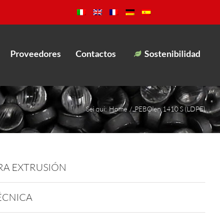
Proveedores
Contactos
Sostenibilidad
Sei qui:
Home
PEBOlen 1410 S (LDPE)
RA EXTRUSIÓN
ÉCNICA