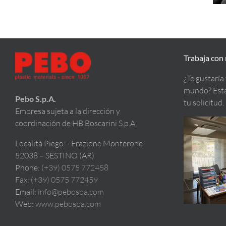
Trabaja con
¿Te gustaría
mundo? Esta
Pebo S.p.A.
tu solicitud.
Empresa sujeta a la dirección y
coordinación de HB Boscarini S.p.A.
Località Piego – Frazione Monterone
52038 – SESTINO (AR)
Phone:
(+39) 0575 772458
Fax:
(+39) 0575 772459
Email:
info@pebospa.com
Web:
www.pebospa.com