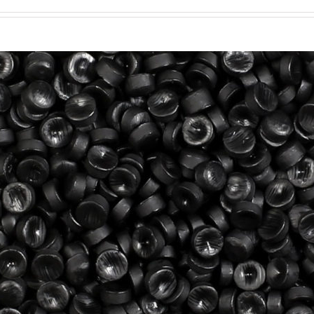
PEBO
len
1410 (LDPE)