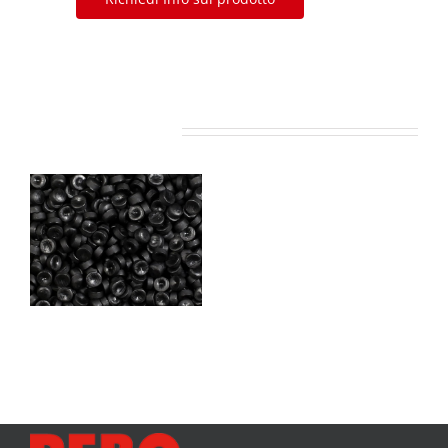
Related Projects
PEBO
len
1410 (LDPE)