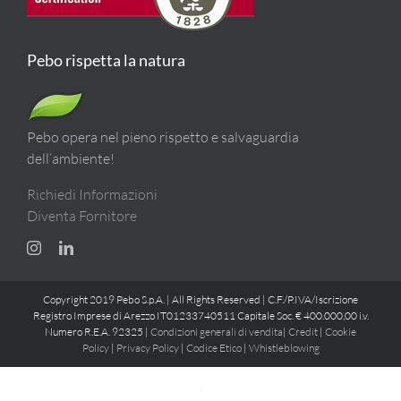
Pebo rispetta la natura
Pebo opera nel pieno rispetto e salvaguardia
dell’ambiente!
Richiedi Informazioni
Diventa Fornitore
Copyright 2019 Pebo S.p.A. | All Rights Reserved | C.F./P.IVA/Iscrizione
Registro Imprese di Arezzo IT01233740511 Capitale Soc. € 400.000,00 i.v.
Numero R.E.A. 92325 |
Condizioni generali di vendita
|
Credit
|
Cookie
Policy
|
Privacy Policy
|
Codice Etico
|
Whistleblowing