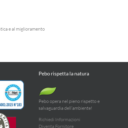
stica e al miglioramento
Pebo rispetta la natura
Pebo opera nel pieno rispetto e
salvaguardia dell’ambiente!
Richiedi Informazioni
Diventa Fornitore