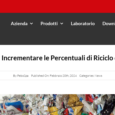
Azienda
Prodotti
Laboratorio
Down
 Incrementare le Percentuali di Riciclo 
By
PeboSpa
Published On: Febbraio 20th, 2024
Categories:
News