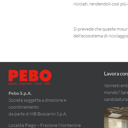
riciclati, rendendoli così p
Si prevede che queste misure
dell’ecosistema di riciclaggio
Lavora con
Vorresti ent
mondo? Sarem
Pebo S.p.A.
candidatura
Società soggetta a direzione e
coordinamento
da parte di HB Boscarini S.p.A.
Località Piego – Frazione Monterone